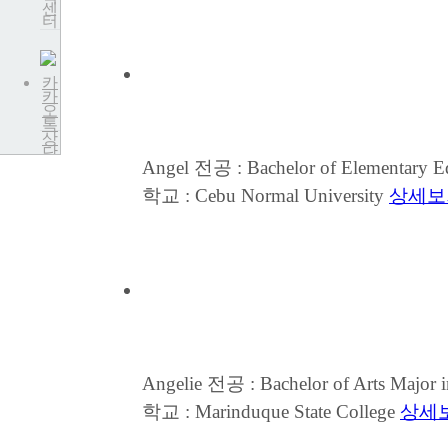
센
터
카
카
오
톡
상
담
Angel
전공 : Bachelor of Elementary Ed
학교 : Cebu Normal University
상세보
Angelie
전공 : Bachelor of Arts Major i
학교 : Marinduque State College
상세