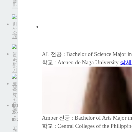
절
차
회
사
소
개
AL
전공 : Bachelor of Science Major i
묻
고
학교 : Ateneo de Naga University
상세
답
하
기
평
생
교
육
바
우
031
처
-
283
-
Amber
전공 : Bachelor of Arts Major i
0579
학교 : Central Colleges of the Philippi
고
객