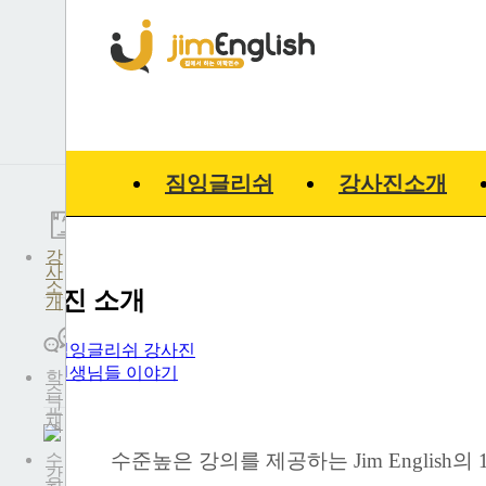
짐잉글리쉬
강사진소개
강
사
소
강사진 소개
개
짐잉글리쉬 강사진
선생님들 이야기
학
습
교
재
수준높은 강의를 제공하는
Jim English의
수
강