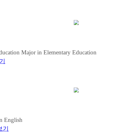
ucation Major in Elementary Education
기
n English
보기