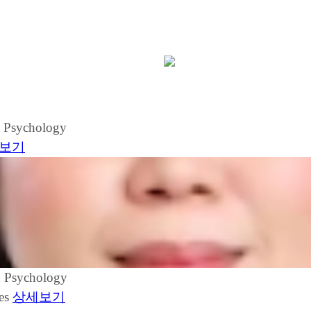
n Psychology
보기
n Psychology
nes
상세보기